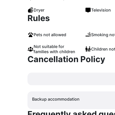
Dryer
Television
Rules
Pets not allowed
Smoking not
Not suitable for
Children no
families with children
Cancellation Policy
Backup accommodation
Frequently asked quest