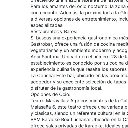
ofreciendo una mezcla vibrante de historia, 
Para los amantes del ocio nocturno, la zona 
con encanto. Además, la proximidad a la Glor
a diversas opciones de entretenimiento, incl
especializadas.
Restaurantes y Bares:
Si buscas una experiencia gastronómica más 
Gastrobar, ofrece una fusión de cocina medit
vegetarianas y un ambiente moderno y acog
Aquí Santoña: Ubicado en el número 28 de la
establecimiento es conocido por su cocina d
experiencia culinaria que resalta los sabores 
La Concha: Este bar, ubicado en las proximi
acogedor y su excelente selección de tapas y
disfrutar de la gastronomía local.
Opciones de Ocio:
Teatro Maravillas: A pocos minutos de la Cal
Malasaña 6, este teatro ofrece una variada
y clásicas, siendo un referente cultural en la
BAM Karaoke Box Luchana: Ubicado en la Cal
ofrece salas privadas de karaoke, ideales pa