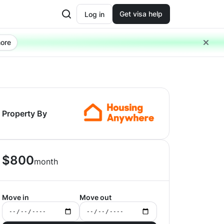
Get visa help
Log in
ore
Property By
$
800
month
Move in
Move out