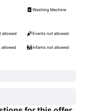
Washing Machine
 allowed
Events not allowed
t allowed
Infants not allowed
ions for this offer