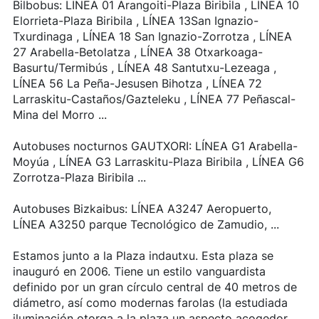
Bilbobus: LÍNEA 01 Arangoiti-Plaza Biribila , LÍNEA 10
Elorrieta-Plaza Biribila , LÍNEA 13San Ignazio-
Txurdinaga , LÍNEA 18 San Ignazio-Zorrotza , LÍNEA
27 Arabella-Betolatza , LÍNEA 38 Otxarkoaga-
Basurtu/Termibús , LÍNEA 48 Santutxu-Lezeaga ,
LÍNEA 56 La Peña-Jesusen Bihotza , LÍNEA 72
Larraskitu-Castaños/Gazteleku , LÍNEA 77 Peñascal-
Mina del Morro ...
Autobuses nocturnos GAUTXORI: LÍNEA G1 Arabella-
Moyúa , LÍNEA G3 Larraskitu-Plaza Biribila , LÍNEA G6
Zorrotza-Plaza Biribila ...
Autobuses Bizkaibus: LÍNEA A3247 Aeropuerto,
LÍNEA A3250 parque Tecnológico de Zamudio, ...
Estamos junto a la Plaza indautxu. Esta plaza se
inauguró en 2006. Tiene un estilo vanguardista
definido por un gran círculo central de 40 metros de
diámetro, así como modernas farolas (la estudiada
iluminación otorga a la plaza un aspecto acogedor