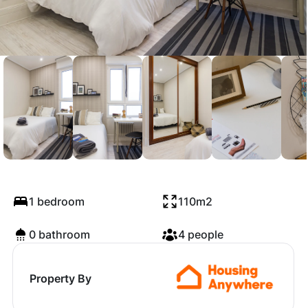
Ercilla Kalea, Bilbao
1 bedroom
110m2
0 bathroom
4 people
Property By