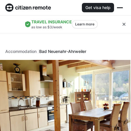
Get visa help
TRAVEL INSURANCE
Learn more
as low as $3/week
Accommodation
Bad Neuenahr-Ahrweiler